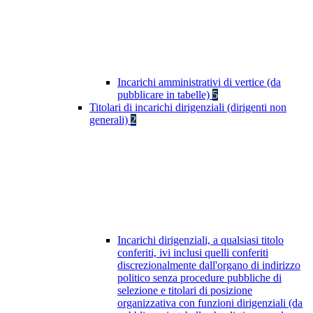
Incarichi amministrativi di vertice (da
pubblicare in tabelle)
5
Titolari di incarichi dirigenziali (dirigenti non
generali)
2
Incarichi dirigenziali, a qualsiasi titolo
conferiti, ivi inclusi quelli conferiti
discrezionalmente dall'organo di indirizzo
politico senza procedure pubbliche di
selezione e titolari di posizione
organizzativa con funzioni dirigenziali (da