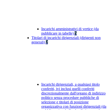
Incarichi amministrativi di vertice (da
pubblicare in tabelle)
5
Titolari di incarichi dirigenziali (dirigenti non
generali)
2
Incarichi dirigenziali, a qualsiasi titolo
conferiti, ivi inclusi quelli conferiti
discrezionalmente dall'organo di indirizzo
politico senza procedure pubbliche di
selezione e titolari di posizione
organizzativa con funzioni dirigenziali (da