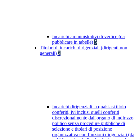
Incarichi amministrativi di vertice (da
pubblicare in tabelle)
5
Titolari di incarichi dirigenziali (dirigenti non
generali)
2
Incarichi dirigenziali, a qualsiasi titolo
conferiti, ivi inclusi quelli conferiti
discrezionalmente dall'organo di indirizzo
politico senza procedure pubbliche di
selezione e titolari di posizione
organizzativa con funzioni dirigenziali (da