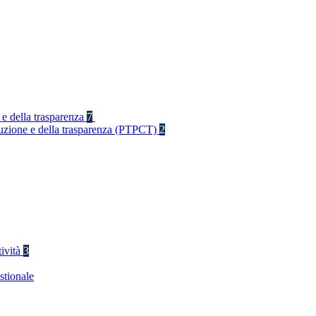
 e della trasparenza
7
rruzione e della trasparenza (PTPCT)
2
tività
3
stionale