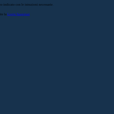
o indicato con le istruzioni necessarie.
ite la
Login Spaggiari