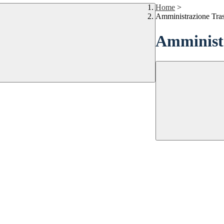
Home
>
Amministrazione Tra
Amministr