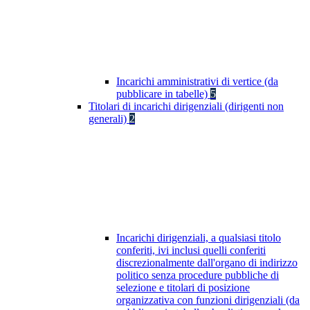
Incarichi amministrativi di vertice (da
pubblicare in tabelle)
5
Titolari di incarichi dirigenziali (dirigenti non
generali)
2
Incarichi dirigenziali, a qualsiasi titolo
conferiti, ivi inclusi quelli conferiti
discrezionalmente dall'organo di indirizzo
politico senza procedure pubbliche di
selezione e titolari di posizione
organizzativa con funzioni dirigenziali (da