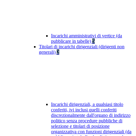
Incarichi amministrativi di vertice (da
pubblicare in tabelle)
5
Titolari di incarichi dirigenziali (dirigenti non
generali)
2
Incarichi dirigenziali, a qualsiasi titolo
conferiti, ivi inclusi quelli conferiti
discrezionalmente dall'organo di indirizzo
politico senza procedure pubbliche di
selezione e titolari di posizione
organizzativa con funzioni dirigenziali (da