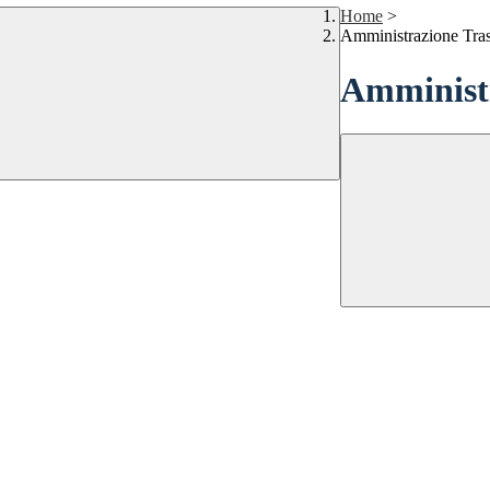
Home
>
Amministrazione Tra
Amministr