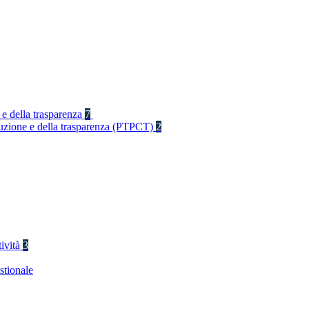
 e della trasparenza
7
rruzione e della trasparenza (PTPCT)
2
tività
3
stionale