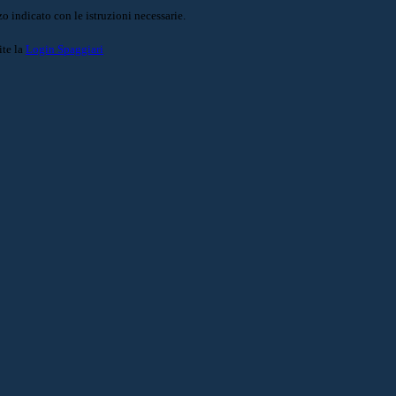
o indicato con le istruzioni necessarie.
ite la
Login Spaggiari