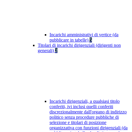
Incarichi amministrativi di vertice (da
pubblicare in tabelle)
5
Titolari di incarichi dirigenziali (dirigenti non
generali)
2
Incarichi dirigenziali, a qualsiasi titolo
conferiti, ivi inclusi quelli conferiti
discrezionalmente dall'organo di indirizzo
politico senza procedure pubbliche di
selezione e titolari di posizione
organizzativa con funzioni dirigenziali (da