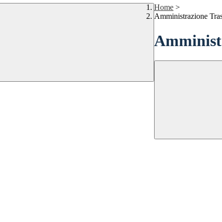
Home
>
Amministrazione Tra
Amministr