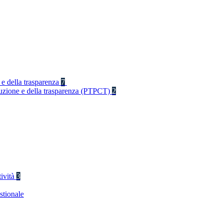
 e della trasparenza
7
rruzione e della trasparenza (PTPCT)
2
tività
3
stionale