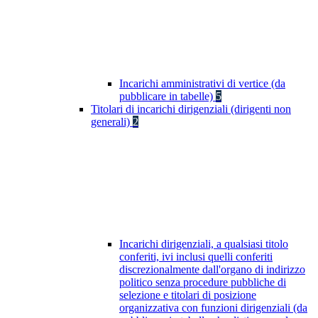
Incarichi amministrativi di vertice (da
pubblicare in tabelle)
5
Titolari di incarichi dirigenziali (dirigenti non
generali)
2
Incarichi dirigenziali, a qualsiasi titolo
conferiti, ivi inclusi quelli conferiti
discrezionalmente dall'organo di indirizzo
politico senza procedure pubbliche di
selezione e titolari di posizione
organizzativa con funzioni dirigenziali (da