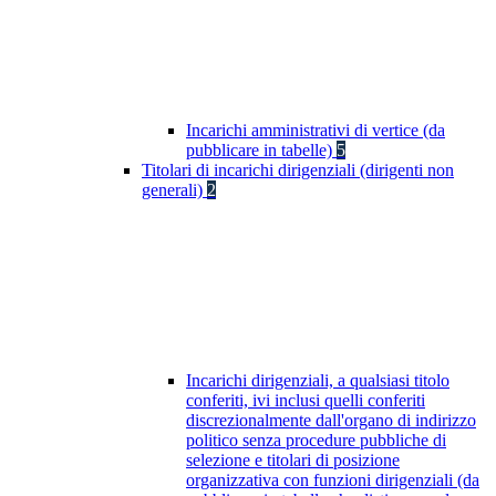
Incarichi amministrativi di vertice (da
pubblicare in tabelle)
5
Titolari di incarichi dirigenziali (dirigenti non
generali)
2
Incarichi dirigenziali, a qualsiasi titolo
conferiti, ivi inclusi quelli conferiti
discrezionalmente dall'organo di indirizzo
politico senza procedure pubbliche di
selezione e titolari di posizione
organizzativa con funzioni dirigenziali (da