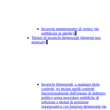
Incarichi amministrativi di vertice (da
pubblicare in tabelle)
5
Titolari di incarichi dirigenziali (dirigenti non
generali)
2
Incarichi dirigenziali, a qualsiasi titolo
conferiti, ivi inclusi quelli conferiti
discrezionalmente dall'organo di indirizzo
politico senza procedure pubbliche di
selezione e titolari di posizione
organizzativa con funzioni dirigenziali (da