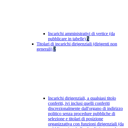
Incarichi amministrativi di vertice (da
pubblicare in tabelle)
5
Titolari di incarichi dirigenziali (dirigenti non
generali)
2
Incarichi dirigenziali, a qualsiasi titolo
conferiti, ivi inclusi quelli conferiti
discrezionalmente dall'organo di indirizzo
politico senza procedure pubbliche di
selezione e titolari di posizione
organizzativa con funzioni dirigenziali (da