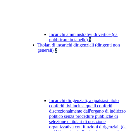
Incarichi amministrativi di vertice (da
pubblicare in tabelle)
5
Titolari di incarichi dirigenziali (dirigenti non
generali)
2
Incarichi dirigenziali, a qualsiasi titolo
conferiti, ivi inclusi quelli conferiti
discrezionalmente dall'organo di indirizzo
politico senza procedure pubbliche di
selezione e titolari di posizione
organizzativa con funzioni dirigenziali (da