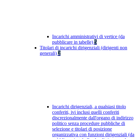
Incarichi amministrativi di vertice (da
pubblicare in tabelle)
5
Titolari di incarichi dirigenziali (dirigenti non
generali)
2
Incarichi dirigenziali, a qualsiasi titolo
conferiti, ivi inclusi quelli conferiti
discrezionalmente dall'organo di indirizzo
politico senza procedure pubbliche di
selezione e titolari di posizione
organizzativa con funzioni dirigenziali (da