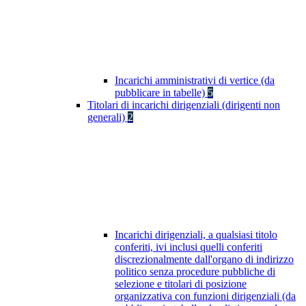
Incarichi amministrativi di vertice (da
pubblicare in tabelle)
5
Titolari di incarichi dirigenziali (dirigenti non
generali)
2
Incarichi dirigenziali, a qualsiasi titolo
conferiti, ivi inclusi quelli conferiti
discrezionalmente dall'organo di indirizzo
politico senza procedure pubbliche di
selezione e titolari di posizione
organizzativa con funzioni dirigenziali (da