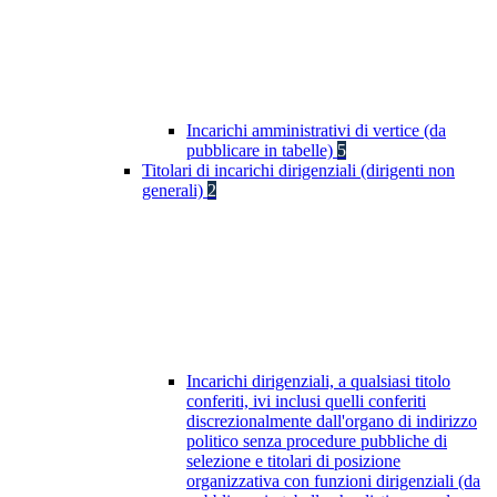
Incarichi amministrativi di vertice (da
pubblicare in tabelle)
5
Titolari di incarichi dirigenziali (dirigenti non
generali)
2
Incarichi dirigenziali, a qualsiasi titolo
conferiti, ivi inclusi quelli conferiti
discrezionalmente dall'organo di indirizzo
politico senza procedure pubbliche di
selezione e titolari di posizione
organizzativa con funzioni dirigenziali (da