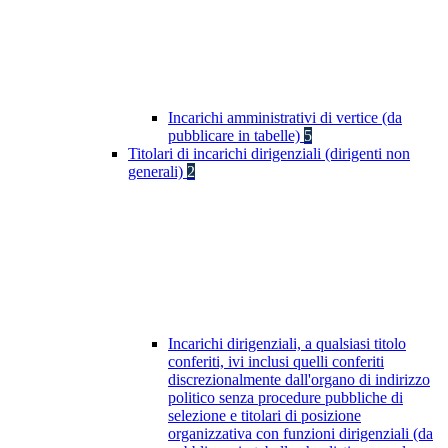
Incarichi amministrativi di vertice (da
pubblicare in tabelle)
5
Titolari di incarichi dirigenziali (dirigenti non
generali)
2
Incarichi dirigenziali, a qualsiasi titolo
conferiti, ivi inclusi quelli conferiti
discrezionalmente dall'organo di indirizzo
politico senza procedure pubbliche di
selezione e titolari di posizione
organizzativa con funzioni dirigenziali (da