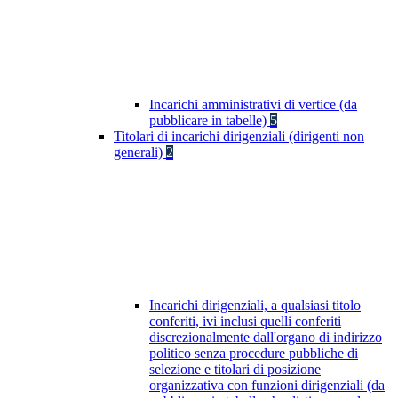
Incarichi amministrativi di vertice (da
pubblicare in tabelle)
5
Titolari di incarichi dirigenziali (dirigenti non
generali)
2
Incarichi dirigenziali, a qualsiasi titolo
conferiti, ivi inclusi quelli conferiti
discrezionalmente dall'organo di indirizzo
politico senza procedure pubbliche di
selezione e titolari di posizione
organizzativa con funzioni dirigenziali (da