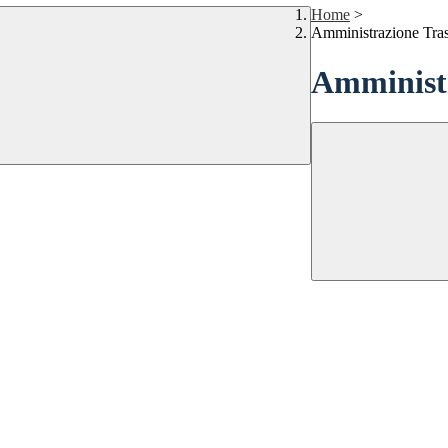
Home
>
Amministrazione Tra
Amministr