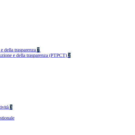
 e della trasparenza
7
rruzione e della trasparenza (PTPCT)
2
tività
3
stionale