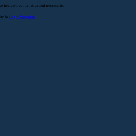
o indicato con le istruzioni necessarie.
ite la
Login Spaggiari