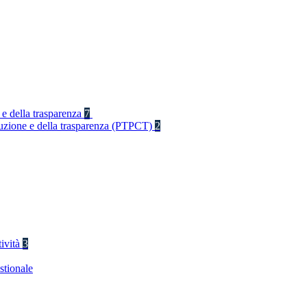
 e della trasparenza
7
rruzione e della trasparenza (PTPCT)
2
tività
3
stionale