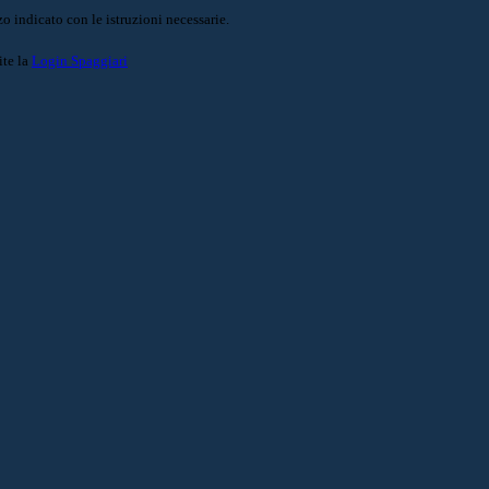
o indicato con le istruzioni necessarie.
ite la
Login Spaggiari