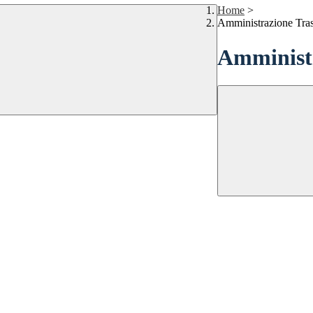
Home
>
Amministrazione Tra
Amministr