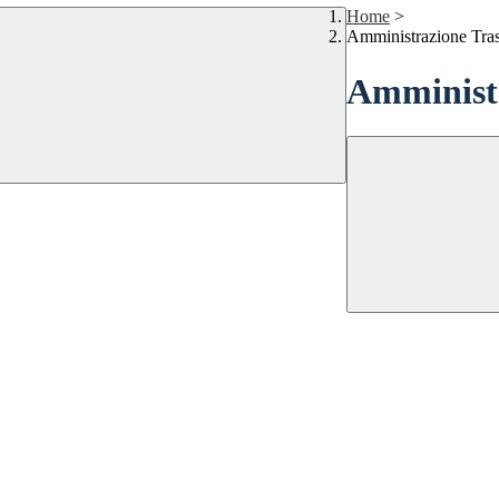
Home
>
Amministrazione Tra
Amministr