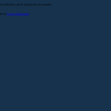
o indicato con le istruzioni necessarie.
ite la
Login Spaggiari