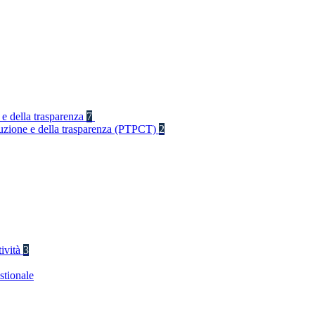
 e della trasparenza
7
rruzione e della trasparenza (PTPCT)
2
tività
3
stionale