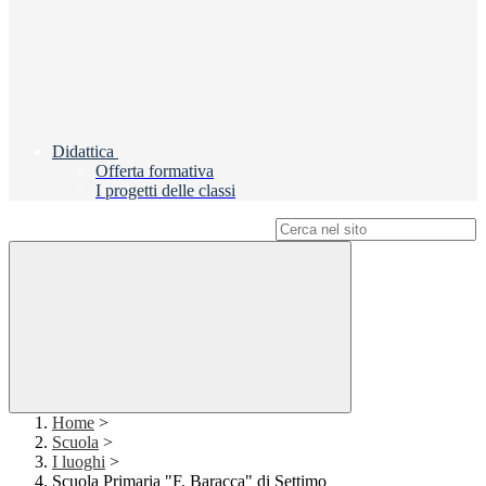
Didattica
Offerta formativa
I progetti delle classi
Campo di ricerca per le pagine del sito
Home
>
Scuola
>
I luoghi
>
Scuola Primaria "F. Baracca" di Settimo