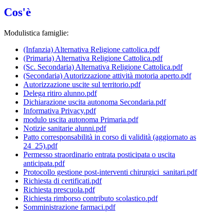
Cos'è
Modulistica famiglie:
(Infanzia) Alternativa Religione cattolica.pdf
(Primaria) Alternativa Religione Cattolica.pdf
(Sc. Secondaria) Alternativa Religione Cattolica.pdf
(Secondaria) Autorizzazione attività motoria aperto.pdf
Autorizzazione uscite sul territorio.pdf
Delega ritiro alunno.pdf
Dichiarazione uscita autonoma Secondaria.pdf
Informativa Privacy.pdf
modulo uscita autonoma Primaria.pdf
Notizie sanitarie alunni.pdf
Patto corresponsabilità in corso di validità (aggiornato as
24_25).pdf
Permesso straordinario entrata posticipata o uscita
anticipata.pdf
Protocollo gestione post-interventi chirurgici_sanitari.pdf
Richiesta di certificati.pdf
Richiesta prescuola.pdf
Richiesta rimborso contributo scolastico.pdf
Somministrazione farmaci.pdf