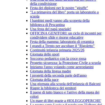
della condivisione
Festa dei diplomi per le nostre "giraffe"
"La primavera del libro" porta un laboratorio a
scuola
I bambini medi vanno alla scoperta della
biblioteca di Pescantina
Una festa del papà spaziale!
OFFICINA GENITORI: un ciclo di incontri per
condividere sfide e risorse educative
Festa della mamma: laboratorio di ceramica
I grandi a Trento per ascoltare il "Rigoletto"
Continuità infanzia primaria 2025/26
Giornata dello sport
Soccorso pediatrico con la croce rossa
Progetto sicurezza: la Protezione Civile a scuola
Iniziamo l'anno volando come aereoplanini
Giornata della lingua madre
I progetti della seconda parte dell'anno
Giornata della pace
Una giornata alla scuola dell'infanzia di Balconi
Riapre la biblioteca dei genitori
Il paese di tutto bianco e l'arrivo della maga dei
colori
Un mare di libri grazie a #IOLEGGOPERCHE'
La nostra santa Lucia e il natale con "l'albero del