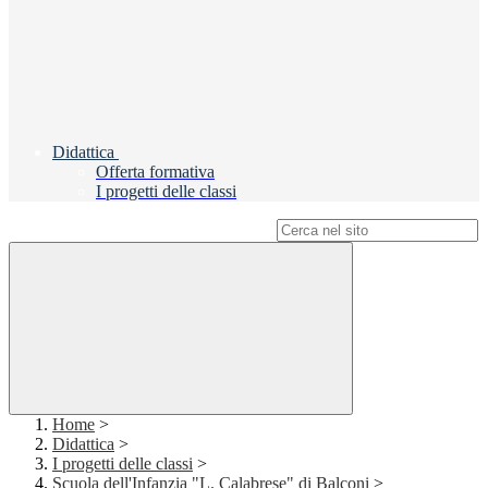
Didattica
Offerta formativa
I progetti delle classi
Campo di ricerca per le pagine del sito
Home
>
Didattica
>
I progetti delle classi
>
Scuola dell'Infanzia "L. Calabrese" di Balconi
>